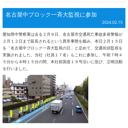
名古屋中ブロック一斉大監視に参加
2024.02.15
愛知県中警察署は去る２月９日、名古屋市交通死亡事故多発警報が
２月１２日まで延長されるという異常事態を鑑み、本日２月１５日
を「名古屋中ブロック一斉大監視の日」と定めて、交通街頭監視を
実施されました。当社（社員１７名）もこれに参加し、午前７時４
５分から８時１５分の間、本社前国道１９号沿いに並び、立哨活動
を行いました。