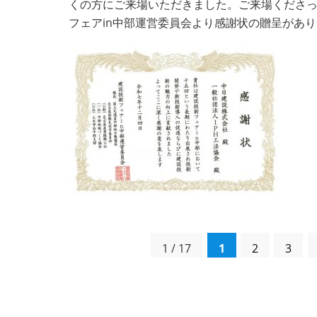
くの方にご来場いただきました。ご来場くださっ
フェアin中部運営委員会より感謝状の贈呈があ
1 / 17
1
2
3