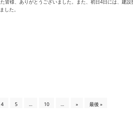
た皆様、ありがとうございました。また、初日4日には、建設
りました。
4
5
...
10
...
»
最後 »