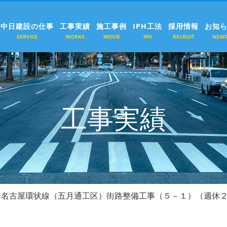
中日建設の仕事
工事実績
施工事例
IPH工法
採用情報
お知
SERVICE
WORKS
MOVIE
IPH
RECRUIT
NEW
工事実績
３名古屋環状線（五月通工区）街路整備工事（５－１）（週休